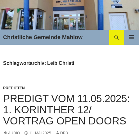
Zum
Inhalt
springen
Suchen
Christliche Gemeinde Mahlow
PRIMÄR
MENÜ
Schlagwortarchiv: Leib Christi
PREDIGTEN
PREDIGT VOM 11.05.2025:
1. KORINTHER 12/
VORTRAG OPEN DOORS
AUDIO
11. MAI 2025
DPB