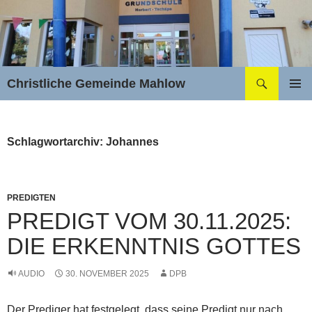
Zum
Inhalt
springen
Suchen
Christliche Gemeinde Mahlow
PRIMÄR
MENÜ
Schlagwortarchiv: Johannes
PREDIGTEN
PREDIGT VOM 30.11.2025:
DIE ERKENNTNIS GOTTES
AUDIO
30. NOVEMBER 2025
DPB
Der Prediger hat festgelegt, dass seine Predigt nur nach