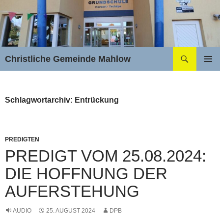
Zum
Inhalt
springen
Suchen
Christliche Gemeinde Mahlow
PRIMÄR
MENÜ
Schlagwortarchiv: Entrückung
PREDIGTEN
PREDIGT VOM 25.08.2024:
DIE HOFFNUNG DER
AUFERSTEHUNG
AUDIO
25. AUGUST 2024
DPB