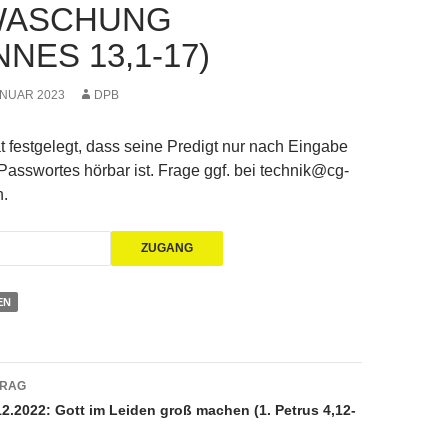
ASCHUNG (
ES 13,1-17)
ANUAR 2023
DPB
t festgelegt, dass seine Predigt nur nach Eingabe
sswortes hörbar ist. Frage ggf. bei technik@cg-
.
EN
navigation
TRAG
2.2022: Gott im Leiden groß machen (1. Petrus 4,12-