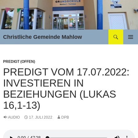
Zum
Inhalt
springen
Suchen
Christliche Gemeinde Mahlow
PRIMÄR
MENÜ
PREDIGT (OFFEN)
PREDIGT VOM 17.07.2022:
INVESTIEREN IN
BEZIEHUNGEN (LUKAS
16,1-13)
AUDIO
17. JULI 2022
DPB